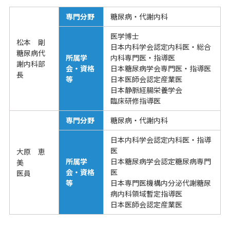
専門分野
糖尿病・代謝内科
医学博士
松本 剛
日本内科学会認定内科医・総合
糖尿病代
所属学
内科専門医・指導医
謝内科部
会・資格
日本糖尿病学会専門医・指導医
長
等
日本医師会認定産業医
日本静脈経腸栄養学会
臨床研修指導医
専門分野
糖尿病・代謝内科
日本内科学会認定内科医・指導
医
大原 恵
所属学
日本糖尿病学会認定糖尿病専門
美
会・資格
医
医員
等
日本専門医機構内分泌代謝糖尿
病内科領域暫定指導医
日本医師会認定産業医