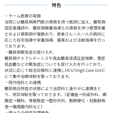
特色
・チーム医療の実施
当院には糖尿病専門医の資格を持つ医師に加え、糖尿病
認定看護師や、糖尿病療養指導士の資格を持つ管理栄養
士および薬剤師が複数おり、患者さん一人一人の病状に
応じた在宅指導や栄養指導、服薬および注射指導を行っ
ております。
・糖尿病緊急症の受け入れ
糖尿病ケトアシドーシスや高血糖高浸透圧症候群、重症
低血糖などの緊急症についても受け入れを行っており、
状況に応じて総合診療科と連携しHCU（High Care Unit）
にて集中治療体制を取っております。
・院内他科との連携
糖尿病合併症の状態により当該科と速やかに連携をと
り、併診体制を取っております。（足壊疽→形成外科、網
膜症→眼科、骨粗鬆症→整形外科、動脈硬化・冠動脈疾
患→循環器内科など）
・様々な合併症生理検査