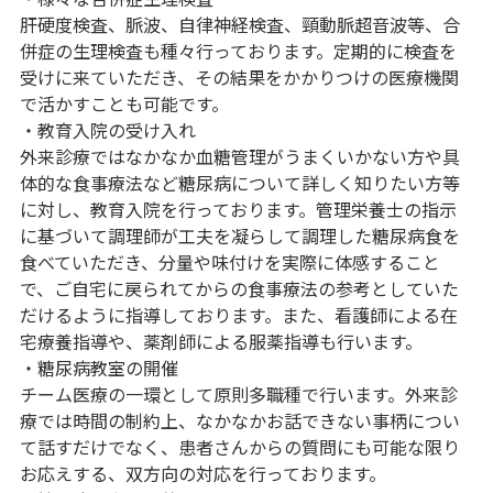
肝硬度検査、脈波、自律神経検査、頸動脈超音波等、合
併症の生理検査も種々行っております。定期的に検査を
受けに来ていただき、その結果をかかりつけの医療機関
で活かすことも可能です。
・教育入院の受け入れ
外来診療ではなかなか血糖管理がうまくいかない方や具
体的な食事療法など糖尿病について詳しく知りたい方等
に対し、教育入院を行っております。管理栄養士の指示
に基づいて調理師が工夫を凝らして調理した糖尿病食を
食べていただき、分量や味付けを実際に体感すること
で、ご自宅に戻られてからの食事療法の参考としていた
だけるように指導しております。また、看護師による在
宅療養指導や、薬剤師による服薬指導も行います。
・糖尿病教室の開催
チーム医療の一環として原則多職種で行います。外来診
療では時間の制約上、なかなかお話できない事柄につい
て話すだけでなく、患者さんからの質問にも可能な限り
お応えする、双方向の対応を行っております。