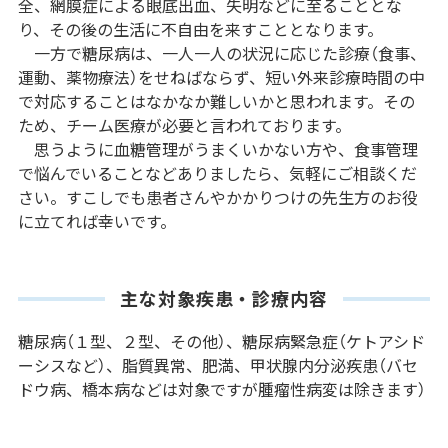
全、網膜症による眼底出血、失明などに至ることとな
り、その後の生活に不自由を来すこととなります。
一方で糖尿病は、一人一人の状況に応じた診療（食事、
運動、薬物療法）をせねばならず、短い外来診療時間の中
で対応することはなかなか難しいかと思われます。その
ため、チーム医療が必要と言われております。
思うように血糖管理がうまくいかない方や、食事管理
で悩んでいることなどありましたら、気軽にご相談くだ
さい。すこしでも患者さんやかかりつけの先生方のお役
に立てれば幸いです。
主な対象疾患・診療内容
糖尿病（１型、２型、その他）、糖尿病緊急症（ケトアシド
ーシスなど）、脂質異常、肥満、甲状腺内分泌疾患（バセ
ドウ病、橋本病などは対象ですが腫瘤性病変は除きます）