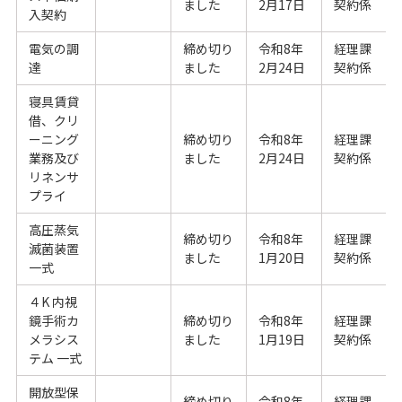
ました
2月17日
契約係
入契約
電気の調
締め切り
令和8年
経理課
達
ました
2月24日
契約係
寝具賃貸
借、クリ
ーニング
締め切り
令和8年
経理課
業務及び
ました
2月24日
契約係
リネンサ
プライ
高圧蒸気
締め切り
令和8年
経理課
滅菌装置
ました
1月20日
契約係
一式
４K 内視
鏡手術カ
締め切り
令和8年
経理課
メラシス
ました
1月19日
契約係
テム 一式
開放型保
締め切り
令和8年
経理課