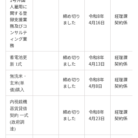
人雇用に
関する登
締め切り
令和8年
経理課
録支援業
ました
4月16日
契約係
務及びコ
ンサルテ
ィング業
務
締め切り
令和8年
経理課
蓄電池更
ました
4月13日
契約係
新 1式
無洗米・
締め切り
令和8年
経理課
玄米(単
ました
4月8日
契約係
価)購入
内視鏡機
器賃貸借
締め切り
令和8年
経理課
契約 一式
ました
4月23日
契約係
(政府調
達)