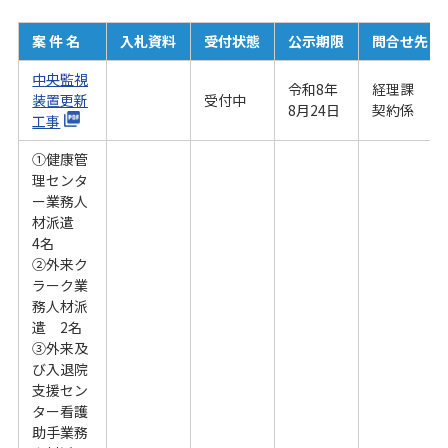
案 件 名
入札資料
受付状態
公示期限
問合せ先
中央監視
令和8年
経理課
装置更新
受付中
8月24日
契約係
工事
①健康管
理センタ
ー業務人
材派遣
4名
②外来ク
ラーク業
務人材派
遣 2名
③外来及
び入退院
支援セン
ター看護
助手業務