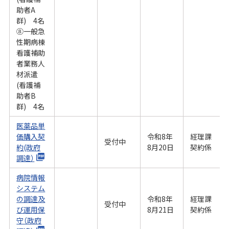
助者A
群) 4名
⑧一般急
性期病棟
看護補助
者業務人
材派遣
(看護補
助者B
群) 4名
医薬品単
価購入契
令和8年
経理課
受付中
約(政府
8月20日
契約係
調達）
病院情報
システム
の調達及
令和8年
経理課
受付中
び運用保
8月21日
契約係
守（政府