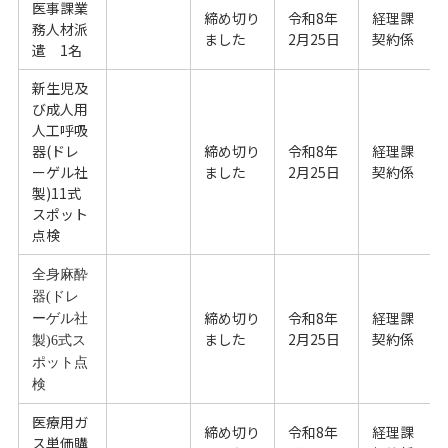
医事課業
締め切り
令和8年
経理課
務人材派
ました
2月25日
契約係
遣 1名
新生児及
び成人用
人工呼吸
器(ドレ
締め切り
令和8年
経理課
ーゲル社
ました
2月25日
契約係
製)11式
スポット
点検
全身麻酔
器(ドレ
締め切り
令和8年
経理課
ーゲル社
ました
2月25日
契約係
製)6式ス
ポット点
検
医療用ガ
締め切り
令和8年
経理課
ス単価購