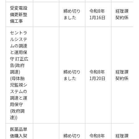
受変電設
締め切り
令和8年
経理課
備更新整
ました
1月16日
契約係
備工事
セントラ
ルシステ
ムの調達
と運用保
守 訂正広
告(政府
調達)
締め切り
令和8年
経理課
(母体胎
ました
1月20日
契約係
児監視シ
ステムの
調達と運
用保守
(政府調
達))
医薬品単
価購入契
締め切り
令和8年
経理課