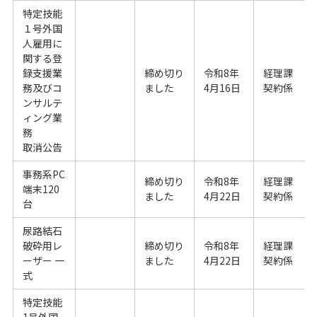
特定技能
１号外国
人雇用に
関する登
録支援業
締め切り
令和8年
経理課
務及びコ
ました
4月16日
契約係
ンサルテ
ィング業
務
取消公告
事務系PC
締め切り
令和8年
経理課
端末120
ました
4月22日
契約係
台
尿路結石
破砕用レ
締め切り
令和8年
経理課
ーザー 一
ました
4月22日
契約係
式
特定技能
1号外国