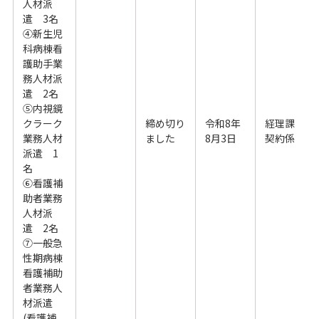
人材派
遣 3名
④新生児
科病棟看
護助手業
務人材派
遣 2名
⑤内視鏡
クラーク
締め切り
令和8年
経理課
業務人材
ました
8月3日
契約係
派遣 1
名
⑥看護補
助者業務
人材派
遣 2名
⑦一般急
性期病棟
看護補助
者業務人
材派遣
(看護補