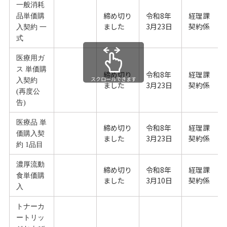
一般消耗
締め切り
令和8年
経理課
品単価購
ました
3月23日
契約係
入契約 一
式
医療用ガ
ス 単価購
締め切り
令和8年
経理課
スクロールできます
入契約
ました
3月23日
契約係
(再度公
告)
医療品 単
締め切り
令和8年
経理課
価購入契
ました
3月23日
契約係
約 1品目
濃厚流動
締め切り
令和8年
経理課
食単価購
ました
3月10日
契約係
入
トナーカ
ートリッ