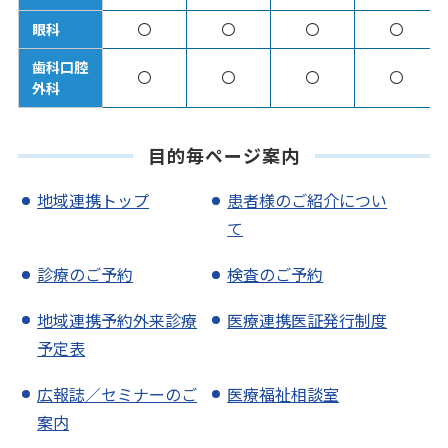
眼科
〇
〇
〇
〇
歯科口腔
〇
〇
〇
〇
外科
目的毎ページ案内
地域連携トップ
患者様のご紹介につい
て
診療のご予約
検査のご予約
地域連携予約外来診療
医療連携医証発行制度
予定表
広報誌／セミナーのご
医療福祉相談室
案内