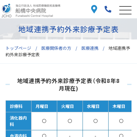
地域連携予約外来診療予定表
トップページ
医療関係者の方
医療連携
地域連携予
約外来診療予定表
地域連携予約外来診療予定表（令和8年8
月現在)
診療科
月曜日
火曜日
水曜日
木曜日
消化器内
〇
〇
〇
〇
科
血液内科
〇
-
-
〇