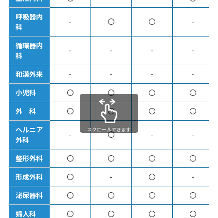
呼吸器内
-
〇
〇
-
科
循環器内
-
-
-
-
科
和漢外来
-
-
-
-
小児科
〇
〇
〇
〇
外 科
〇
〇
〇
〇
ヘルニア
スクロールできます
-
〇
-
-
外科
整形外科
〇
〇
〇
〇
形成外科
〇
-
〇
-
泌尿器科
〇
〇
〇
〇
婦人科
〇
〇
〇
〇