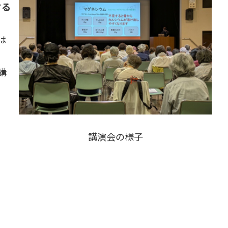
する
は
講
講演会の様子