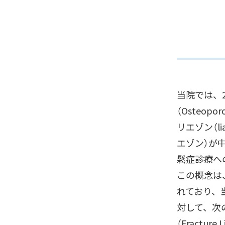
当院では、
（Osteopor
リエゾン（l
エゾン）が
鬆症診療へ
この概念は
れており、
対して、次
（Fractur