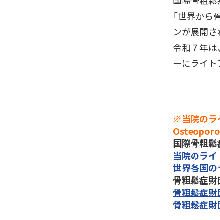
国際骨粗鬆症
「世界から
ンが展開さ
令和７年は
ーにライト
※当院のライ
Osteopo
国際骨粗鬆症財団
当院のライト
世界各国の
骨粗鬆症財団 (
骨粗鬆症財
骨粗鬆症財