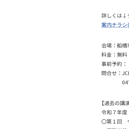
詳しくは↓
案内チラシ(
会場：船橋市
料金：無料
事前予約
問合せ：J
047-433
【過去の講演
令和７年度
〇第１回 