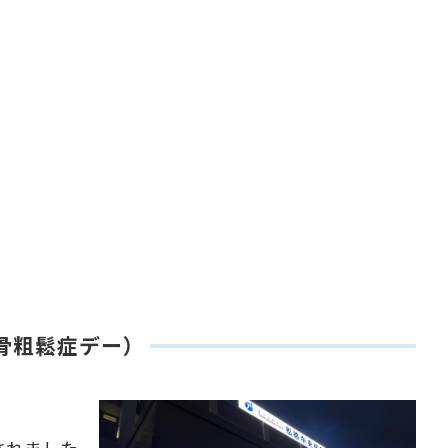
骨粗鬆症デー）