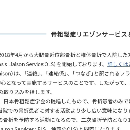
骨粗鬆症リエゾンサービス
2018年4月から大腿骨近位部骨折と椎体骨折で入院し
osis Liaison Service:OLS）を開始しております。
詳しくは
iaison）は、「連絡」、「連絡係」、「つなぎ」と訳され
中心となって実施するサービスのことです。したがって、
の取り込みを指します。
、日本骨粗鬆症学会の提唱したもので、骨折患者のみで
当院での骨折患者に対する活動より少し広い意味になり
の骨折を予防する活動になるので、二次骨折予防となり1
e Liaison Services : FLS、狭義のOLS）と同義になります。