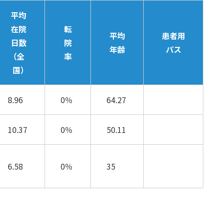
平均
在院
転
平均
患者用
日数
院
年齢
パス
（全
率
国）
8.96
0％
64.27
10.37
0％
50.11
6.58
0％
35