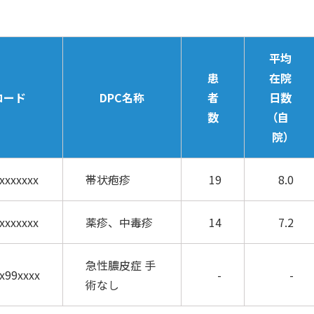
平均
患
在院
コード
DPC名称
者
日数
数
（自
院）
xxxxxxx
帯状疱疹
19
8.0
xxxxxxx
薬疹、中毒疹
14
7.2
急性膿皮症 手
x99xxxx
-
-
術なし