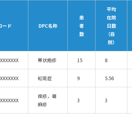
平均
患
在院
コード
DPC名称
者
日数
数
（自
院）
XXXXXXX
帯状疱疹
15
8
XXXXXXX
紅斑症
9
5.56
痒疹，蕁
XXXXXXX
3
3
麻疹