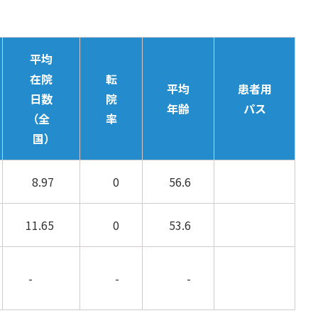
平均
在院
転
平均
患者用
日数
院
年齢
パス
（全
率
国）
8.97
0
56.6
11.65
0
53.6
-
-
-