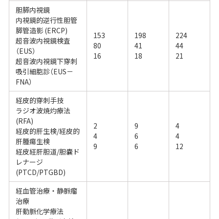
胆膵内視鏡
内視鏡的逆行性胆管
膵管造影 (ERCP)
153
198
224
超音波内視鏡検査
80
41
44
（EUS）
16
18
21
超音波内視鏡下穿刺
吸引細胞診（EUS－
FNA）
経皮的穿刺手技
ラジオ波焼灼療法
(RFA)
2
9
4
経皮的肝生検/経皮的
4
6
4
肝腫瘍生検
9
6
12
経皮経肝胆道/胆嚢ド
レナージ
(PTCD/PTGBD)
経血管治療・静脈瘤
治療
肝動脈化学療法