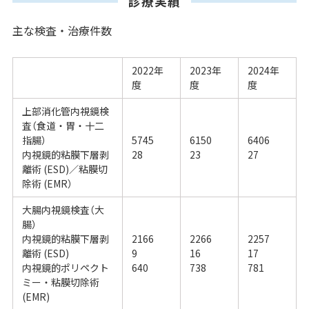
診療実績
主な検査・治療件数
2022年
2023年
2024年
度
度
度
上部消化管内視鏡検
査（食道・胃・十二
指腸）
5745
6150
6406
内視鏡的粘膜下層剥
28
23
27
離術 (ESD)／粘膜切
除術 (EMR）
大腸内視鏡検査（大
腸）
内視鏡的粘膜下層剥
2166
2266
2257
離術 (ESD)
9
16
17
内視鏡的ポリペクト
640
738
781
ミー・粘膜切除術
(EMR)