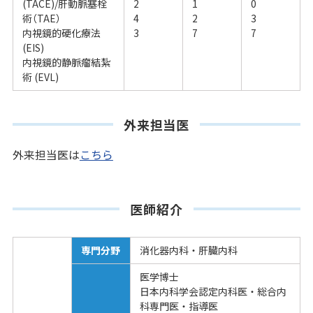
(TACE)/
肝動脈塞栓
2
1
0
術（
TAE
）
4
2
3
内視鏡的硬化療法
3
7
7
(EIS)
内視鏡的静脈瘤結紮
術
(EVL)
外来担当医
外来担当医は
こちら
医師紹介
専門分野
消化器内科・肝臓内科
医学博士
日本内科学会認定内科医・総合内
科専門医・指導医