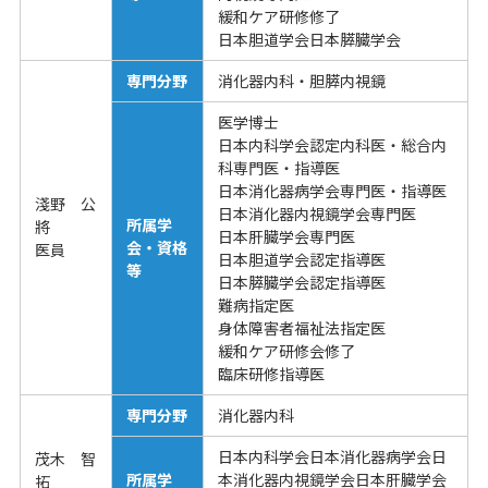
緩和ケア研修修了
日本胆道学会日本膵臓学会
専門分野
消化器内科・胆膵内視鏡
医学博士
日本内科学会認定内科医・総合内
科専門医・指導医
日本消化器病学会専門医・指導医
淺野 公
日本消化器内視鏡学会専門医
所属学
將
日本肝臓学会専門医
会・資格
医員
日本胆道学会認定指導医
等
日本膵臓学会認定指導医
難病指定医
身体障害者福祉法指定医
緩和ケア研修会修了
臨床研修指導医
専門分野
消化器内科
日本内科学会日本消化器病学会日
茂木 智
所属学
本消化器内視鏡学会日本肝臓学会
拓