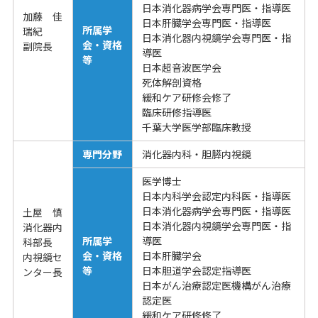
日本消化器病学会専門医・指導医
加藤 佳
日本肝臓学会専門医・指導医
所属学
瑞紀
日本消化器内視鏡学会専門医・指
会・資格
副院長
導医
等
日本超音波医学会
死体解剖資格
緩和ケア研修会修了
臨床研修指導医
千葉大学医学部臨床教授
専門分野
消化器内科・胆膵内視鏡
医学博士
日本内科学会認定内科医・指導医
日本消化器病学会専門医・指導医
土屋 慎
日本消化器内視鏡学会専門医・指
消化器内
所属学
導医
科部長
会・資格
日本肝臓学会
内視鏡セ
等
日本胆道学会認定指導医
ンター長
日本がん治療認定医機構がん治療
認定医
緩和ケア研修修了