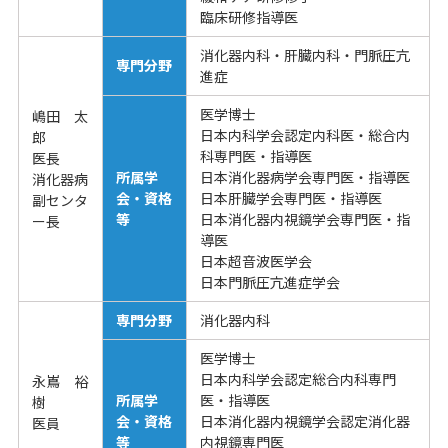
臨床研修指導医
消化器内科・肝臓内科・門脈圧亢
専門分野
進症
医学博士
嶋田 太
日本内科学会認定内科医・総合内
郎
科専門医・指導医
医長
所属学
日本消化器病学会専門医・指導医
消化器病
会・資格
日本肝臓学会専門医・指導医
副センタ
等
日本消化器内視鏡学会専門医・指
ー長
導医
日本超音波医学会
日本門脈圧亢進症学会
専門分野
消化器内科
医学博士
日本内科学会認定総合内科専門
永嶌 裕
所属学
医・指導医
樹
会・資格
日本消化器内視鏡学会認定消化器
医員
等
内視鏡専門医