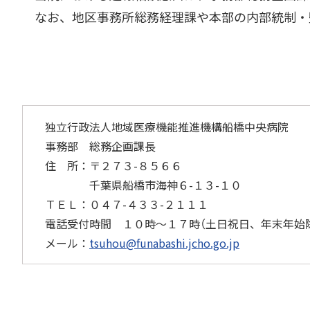
なお、地区事務所総務経理課や本部の内部統制・
独立行政法人地域医療機能推進機構船橋中央病院
事務部 総務企画課長
住 所：〒２７３-８５６６
千葉県船橋市海神６-１３-１０
ＴＥＬ：０４７-４３３-２１１１
電話受付時間 １０時～１７時（土日祝日、年末年始
メール：
tsuhou@funabashi.jcho.go.jp