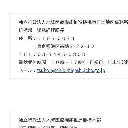
独立行政法人地域医療機能推進機構東日本地区事務
統括部 総務経理課長
住 所：〒１０８-００７４
東京都港区高輪３-２２-１２
ＴＥＬ：０３-３４４５-０８００
電話受付時間 １０時～１７時（土日祝日、年末年始
メール：
tsuhou@chikuhigashi.jcho.go.jp
独立行政法人地域医療機能推進機構本部
内部統制・監査部 統制課長