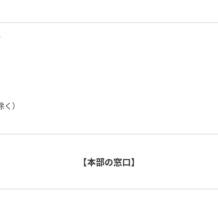
所
除く）
【本部の窓口】