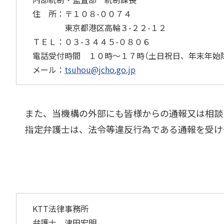
住 所：〒１０８-００７４
東京都港区高輪３-２２-１２
ＴＥＬ：０３-３４４５-０８０６
電話受付時間 １０時～１７時（土日祝日、年末年始
メール：
tsuhou@jcho.go.jp
また、当機構の外部にも皆様からの通報又は相談を
指定弁護士は、法令等違反行為である通報を受け
KTT法律事務所
弁護士 津田宏明