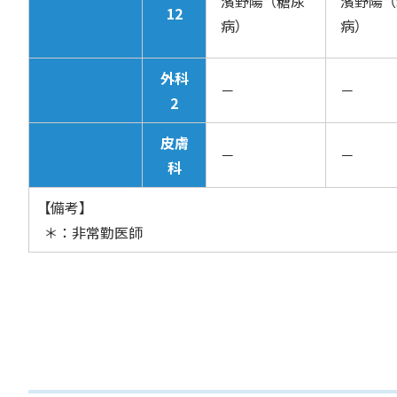
濱野陽*（糖尿
濱野陽*
12
病）
病）
外科
－
－
2
皮膚
－
－
科
【備考】
＊：非常勤医師