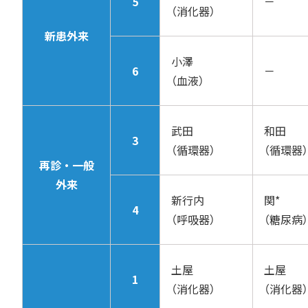
5
－
（消化器）
新患外来
小澤
6
－
（血液）
武田
和田
3
（循環器）
（循環器）
再診・一般
外来
新行内
関*
4
（呼吸器）
（糖尿病）
土屋
土屋
1
（消化器）
（消化器）