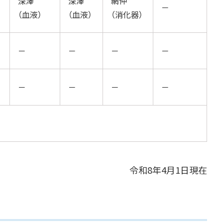
深澤
深澤
網仲*
－
（血液）
（血液）
（消化器）
－
－
－
－
－
－
－
－
令和8年4月1日現在