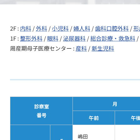
2F :
内科
/
外科
/
小児科
/
婦人科
/
歯科口腔外科
/
形
1F :
整形外科
/
眼科
/
泌尿器科
/
総合診療・救急科
/
周産期母子医療センター :
産科
/
新生児科
月
診察室
番号
午前
午
嶋田