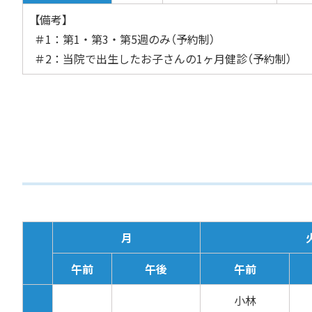
【備考】
＃1：第1・第3・第5週のみ（予約制）
＃2：当院で出生したお子さんの1ヶ月健診（予約制）
月
午前
午後
午前
小林