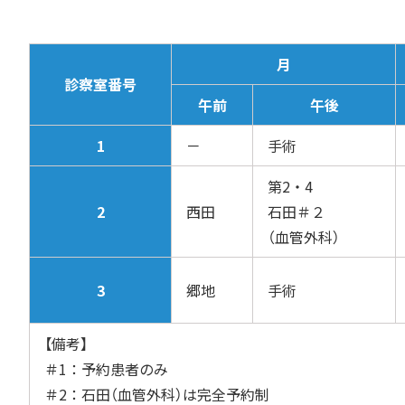
月
診察室番号
午前
午後
1
－
手術
第2・4
2
西田
石田＃２
（血管外科）
3
郷地
手術
【備考】
＃1：予約患者のみ
＃2：石田（血管外科）は完全予約制