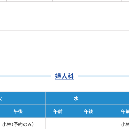
婦人科
火
水
午後
午前
午後
午
小林（予約のみ）
小