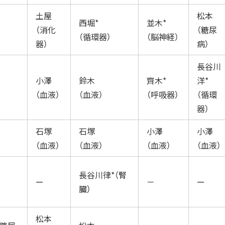
土屋
松本
西堀*
並木*
（消化
（糖尿
（循環器）
（脳神経）
器）
病）
長谷川
小澤
鈴木
齊木*
洋*
（血液）
（血液）
（呼吸器）
（循環
器）
石塚
石塚
小澤
小澤
（血液）
（血液）
（血液）
（血液）
長谷川律*（腎
ー
－
ー
臓）
松本