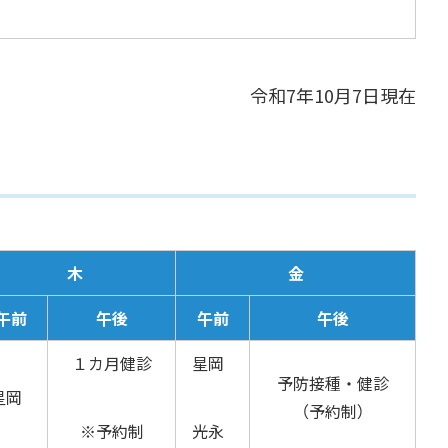
令和7年10月7日現在
木
金
午前
午後
午前
午後
１カ月
健診
星岡
予防接種・健診
星岡
（予約制）
※予約制
光永