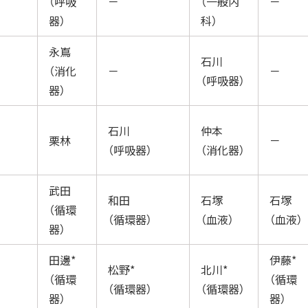
（呼吸
－
（一般内
－
器）
科）
永嶌
石川
（消化
－
－
（呼吸器）
器）
石川
仲本
栗林
－
（呼吸器）
（消化器）
武田
和田
石塚
石塚
（循環
（循環器）
（血液）
（血液）
器）
田邊*
伊藤*
松野*
北川*
（循環
（循環
（循環器）
（循環器）
器）
器）