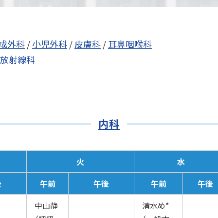
成外科
/
小児外科
/
皮膚科
/
耳鼻咽喉科
放射線科
内科
火
水
後
午前
午後
午前
午後
中山静
清水め*