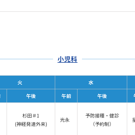
小児科
火
水
前
午後
午前
午後
杉田＃1
予防接種・健診
光永
(神経発達外来)
（予約制）