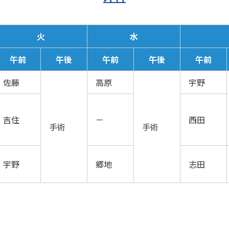
火
水
午前
午後
午前
午後
午前
佐藤
高原
宇野
吉住
－
西田
手術
手術
宇野
郷地
志田