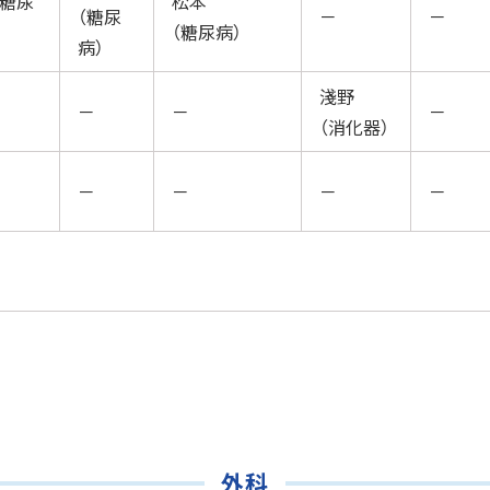
（糖尿
松本
（糖尿
－
－
（糖尿病）
病）
淺野
－
－
－
（消化器）
－
－
－
－
外科