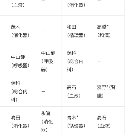
－
－
（血液）
（消化器）
茂木
和田
高橋*
－
（消化器）
（循環器）
（和漢）
中山静
保科
中山静
（呼吸
（総合内
－
（呼吸器）
器）
科）
保科
高石
濱野*（腎
（総合内
－
（血液）
臓）
科）
永嶌
嶋田
青木*
高石
（消化
（消化器）
（循環器）
（血液）
器）