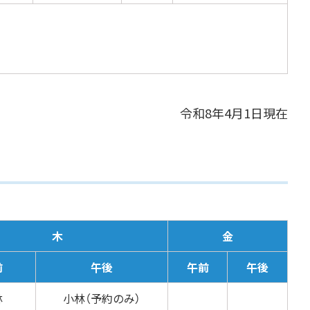
令和8年4月1日現在
木
金
前
午後
午前
午後
林
小林（予約のみ）