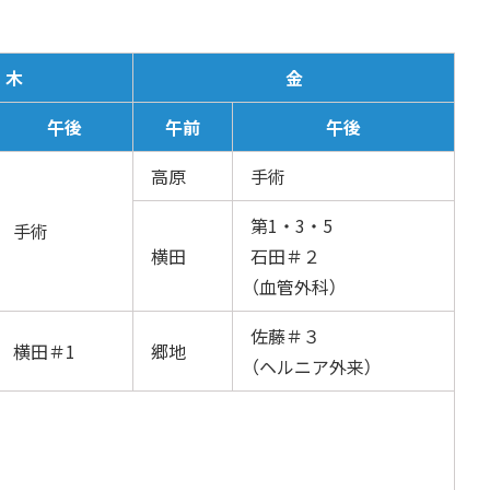
木
金
午後
午前
午後
高原
手術
第1・3・5
手術
横田
石田＃２
（血管外科）
佐藤＃３
横田＃1
郷地
（ヘルニア外来）