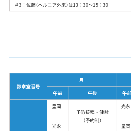
＃3：佐藤（ヘルニア外来）は13：30～15：30
月
診察室番号
午前
午後
午
星岡
光永
予防接種・健診
（予約制）
光永
星岡