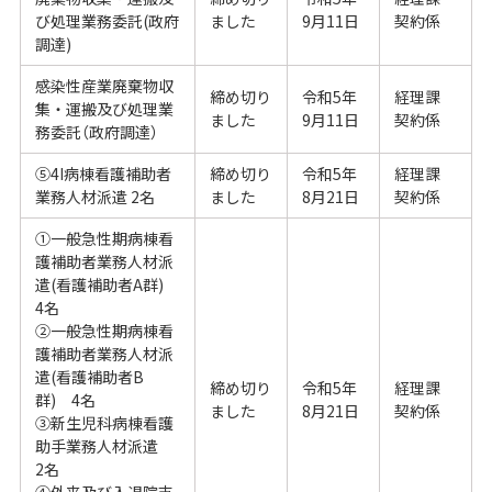
び処理業務委託(政府
ました
9月11日
契約係
調達)
感染性産業廃棄物収
締め切り
令和5年
経理課
集・運搬及び処理業
ました
9月11日
契約係
務委託（政府調達）
⑤4I病棟看護補助者
締め切り
令和5年
経理課
業務人材派遣 2名
ました
8月21日
契約係
①一般急性期病棟看
護補助者業務人材派
遣(看護補助者A群)
4名
②一般急性期病棟看
護補助者業務人材派
遣(看護補助者B
締め切り
令和5年
経理課
群) 4名
ました
8月21日
契約係
③新生児科病棟看護
助手業務人材派遣
2名
④外来及び入退院支