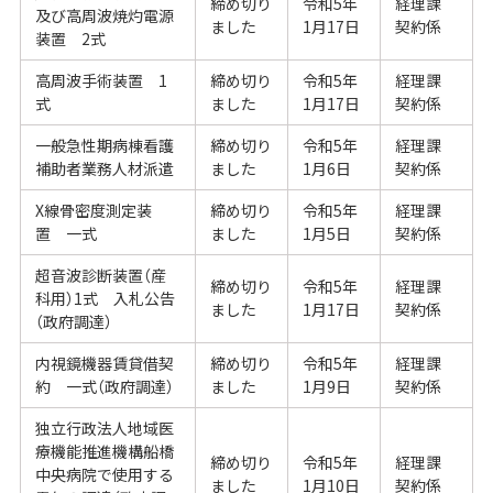
締め切り
令和5年
経理課
及び高周波焼灼電源
ました
1月17日
契約係
装置 2式
高周波手術装置 1
締め切り
令和5年
経理課
式
ました
1月17日
契約係
一般急性期病棟看護
締め切り
令和5年
経理課
補助者業務人材派遣
ました
1月6日
契約係
X線骨密度測定装
締め切り
令和5年
経理課
置 一式
ました
1月5日
契約係
超音波診断装置（産
締め切り
令和5年
経理課
科用）1式 入札公告
ました
1月17日
契約係
（政府調達）
内視鏡機器賃貸借契
締め切り
令和5年
経理課
約 一式（政府調達）
ました
1月9日
契約係
独立行政法人地域医
療機能推進機構船橋
締め切り
令和5年
経理課
中央病院で使用する
ました
1月10日
契約係