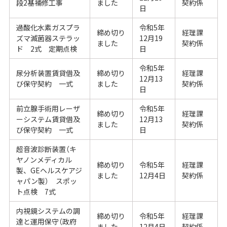
段2基補修工事
ました
契約係
日
過酸化水素ガスプラ
令和5年
締め切り
経理課
ズマ滅菌器ステラッ
12月19
ました
契約係
ド 2式 定期点検
日
令和5年
尿分析装置賃貸借及
締め切り
経理課
12月13
び保守契約 一式
ました
契約係
日
前立腺手術用レーザ
令和5年
締め切り
経理課
ーシステム賃貸借及
12月13
ました
契約係
び保守契約 一式
日
超音波診断装置（キ
ヤノンメディカル
締め切り
令和5年
経理課
製、GEヘルスケアジ
ました
12月4日
契約係
ャパン製） スポッ
ト点検 7式
内視鏡システムの調
締め切り
令和5年
経理課
達と運用保守（政府
ました
12月4日
契約係