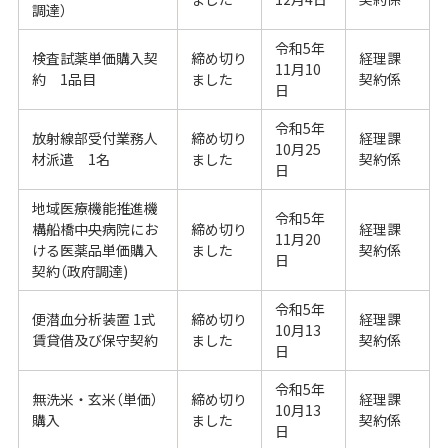
調達）
令和5年
検査試薬単価購入契
締め切り
経理課
11月10
約 1品目
ました
契約係
日
令和5年
放射線部受付業務人
締め切り
経理課
10月25
材派遣 1名
ました
契約係
日
地域医療機能推進機
令和5年
構船橋中央病院にお
締め切り
経理課
11月20
ける医薬品単価購入
ました
契約係
日
契約（政府調達)
令和5年
便潜血分析装置 1式
締め切り
経理課
10月13
賃貸借及び保守契約
ました
契約係
日
令和5年
無洗米・玄米（単価）
締め切り
経理課
10月13
購入
ました
契約係
日