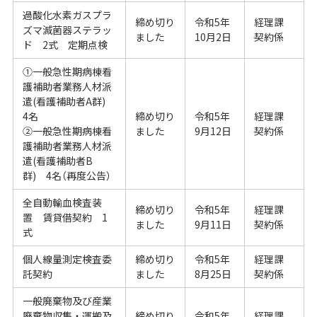
過酸化水素ガスプラ
締め切り
令和5年
経理課
ズマ滅菌器ステラッ
ました
10月2日
契約係
ド 2式 定期点検
①一般急性期病棟看
護補助者業務人材派
遣(看護補助者A群)
4名
締め切り
令和5年
経理課
②一般急性期病棟看
ました
9月12日
契約係
護補助者業務人材派
遣(看護補助者B
群) 4名（再度公告）
全自動輸血検査装
締め切り
令和5年
経理課
置 賃貸借契約 1
ました
9月11日
契約係
式
個人線量測定検査委
締め切り
令和5年
経理課
託契約
ました
8月25日
契約係
一般廃棄物及び産業
廃棄物収集・運搬及
締め切り
令和5年
経理課