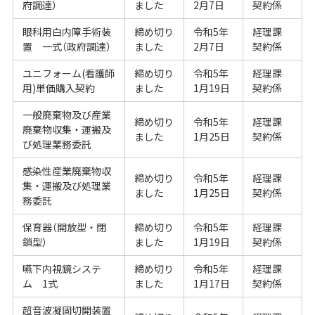
府調達）
ました
2月7日
契約係
眼科用白内障手術装
締め切り
令和5年
経理課
置 一式（政府調達）
ました
2月7日
契約係
ユニフォーム(看護師
締め切り
令和5年
経理課
用)単価購入契約
ました
1月19日
契約係
一般廃棄物及び産業
締め切り
令和5年
経理課
廃棄物収集・運搬及
ました
1月25日
契約係
び処理業務委託
感染性産業廃棄物収
締め切り
令和5年
経理課
集・運搬及び処理業
ました
1月25日
契約係
務委託
保育器（開放型・閉
締め切り
令和5年
経理課
鎖型）
ました
1月19日
契約係
嚥下内視鏡システ
締め切り
令和5年
経理課
ム 1式
ました
1月17日
契約係
超音波凝固切開装置