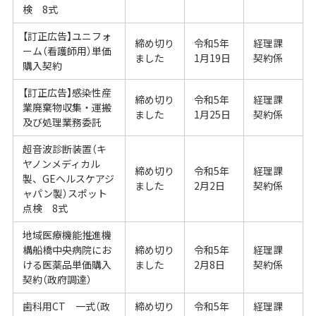
検 8式
【訂正広告】ユニフォ
締め切り
令和5年
経理課
ーム（看護師用）単価
ました
1月19日
契約係
購入契約
【訂正広告】感染性産
締め切り
令和5年
経理課
業廃棄物収集・運搬
ました
1月25日
契約係
及び処理業務委託
超音波診断装置（キ
ヤノンメディカル
締め切り
令和5年
経理課
製、GEヘルスケアジ
ました
2月2日
契約係
ャパン製）スポット
点検 8式
地域医療機能推進機
構船橋中央病院にお
締め切り
令和5年
経理課
ける医薬品単価購入
ました
2月8日
契約係
契約（政府調達）
歯科用CT 一式（政
締め切り
令和5年
経理課