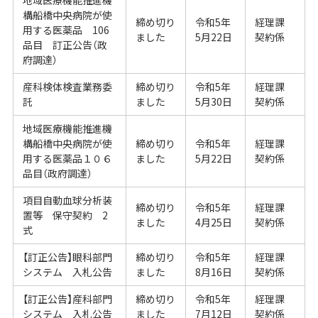
構船橋中央病院が使
締め切り
令和5年
経理課
用する医薬品 106
ました
5月22日
契約係
品目 訂正公告（政
府調達）
産科検体検査業務委
締め切り
令和5年
経理課
託
ました
5月30日
契約係
地域医療機能推進機
構船橋中央病院が使
締め切り
令和5年
経理課
用する医薬品１０６
ました
5月22日
契約係
品目（政府調達）
項目自動血球分析装
締め切り
令和5年
経理課
置等 保守契約 2
ました
4月25日
契約係
式
【訂正公告】眼科部門
締め切り
令和5年
経理課
システム 入札公告
ました
8月16日
契約係
【訂正公告】産科部門
締め切り
令和5年
経理課
システム 入札公告
ました
7月12日
契約係