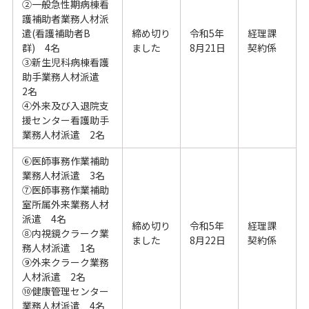
②一般急性期病棟看
護補助者業務人材派
遣(看護補助者B
締め切り
令和5年
経理課
群) 4名
ました
8月21日
契約係
③新生児科病棟看護
助手業務人材派遣
2名
④外来及び入退院支
援センター看護助手
業務人材派遣 2名
⑥医師事務作業補助
業務人材派遣 3名
⑦医師事務作業補助
室所属外来業務人材
派遣 4名
締め切り
令和5年
経理課
⑧内視鏡クラーク業
ました
8月22日
契約係
務人材派遣 1名
⑨外来クラーク業務
人材派遣 2名
⑩健康管理センター
業務人材派遣 4名