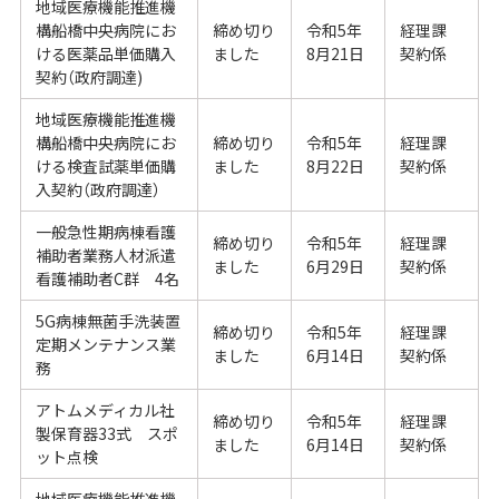
地域医療機能推進機
構船橋中央病院にお
締め切り
令和5年
経理課
ける医薬品単価購入
ました
8月21日
契約係
契約（政府調達)
地域医療機能推進機
構船橋中央病院にお
締め切り
令和5年
経理課
ける検査試薬単価購
ました
8月22日
契約係
入契約（政府調達）
一般急性期病棟看護
締め切り
令和5年
経理課
補助者業務人材派遣
ました
6月29日
契約係
看護補助者C群 4名
5G病棟無菌手洗装置
締め切り
令和5年
経理課
定期メンテナンス業
ました
6月14日
契約係
務
アトムメディカル社
締め切り
令和5年
経理課
製保育器33式 スポ
ました
6月14日
契約係
ット点検
地域医療機能推進機